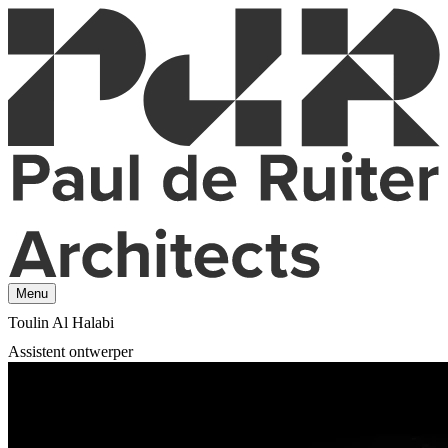
Menu
Toulin Al Halabi
Assistent ontwerper